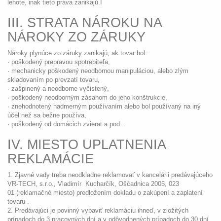
lehote, inak tieto práva zanikajú.I
III. STRATA NÁROKU NA
NÁROKY ZO ZÁRUKY
Nároky plynúce zo záruky zanikajú, ak tovar bol :
· poškodený prepravou spotrebiteľa,
· mechanicky poškodený neodbornou manipuláciou, alebo zlým
skladovaním po prevzatí tovaru,
· zašpinený a neodborne vyčistený,
· poškodený neodborným zásahom do jeho konštrukcie,
· znehodnotený nadmerným používaním alebo bol používaný na iný
účel než sa bežne používa,
· poškodený od domácich zvierat a pod...
IV. MIESTO UPLATNENIA
REKLAMÁCIE
1. Zjavné vady treba neodkladne reklamovať v kancelárii predávajúceho
VR-TECH, s.r.o., Vladimír Kucharčík, Oščadnica 2005, 023
01 (reklamačné miesto) predložením dokladu o zakúpení a zaplatení
tovaru .
2. Predávajúci je povinný vybaviť reklamáciu ihneď, v zložitých
prípadoch do 3 pracovných dní a v odôvodnených prípadoch do 30 dní