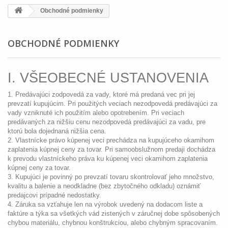
Obchodné podmienky
OBCHODNÉ PODMIENKY
I. VŠEOBECNÉ USTANOVENIA
1. Predávajúci zodpovedá za vady, ktoré má predaná vec pri jej
prevzatí kupujúcim. Pri použitých veciach nezodpovedá predávajúci za
vady vzniknuté ich použitím alebo opotrebením. Pri veciach
predávaných za nižšiu cenu nezodpovedá predávajúci za vadu, pre
ktorú bola dojednaná nižšia cena.
2. Vlastnícke právo kúpenej veci prechádza na kupujúceho okamihom
zaplatenia kúpnej ceny za tovar. Pri samoobslužnom predaji dochádza
k prevodu vlastníckeho práva ku kúpenej veci okamihom zaplatenia
kúpnej ceny za tovar.
3. Kupujúci je povinný po prevzatí tovaru skontrolovať jeho množstvo,
kvalitu a balenie a neodkladne (bez zbytočného odkladu) oznámiť
predajcovi prípadné nedostatky.
4. Záruka sa vzťahuje len na výrobok uvedený na dodacom liste a
faktúre a týka sa všetkých vád zistených v záručnej dobe spôsobených
chybou materiálu, chybnou konštrukciou, alebo chybným spracovaním.