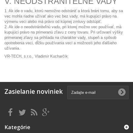
V. NEODSTRÁNITEĽNÉ VADY
1. Ak ide o vadu, ktorú nemožno odstrániť a ktorá bráni tomu, aby sa
vec mohla riadne užívať ako vec bez vady, má kupujúci právo na
výmenu veci alebo má právo od kúpnej zmluvy odstúpiť.
2. Ak ide o neodstrániteľnú vadu, pri ktorej možno vec používať, má
kupujúci právo na primeranú zľavu z ceny tovaru. Pri určovaní výšky
primeranej zľavy sa prihliada na charakter vady, stupeň a spôsob
opotrebenia veci, dĺžku používania veci a možnosti jeho ďalšieho
užívania.
VR-TECH, s.r.o., Vladimír Kucharčík
Zasielanie noviniek
Kategórie