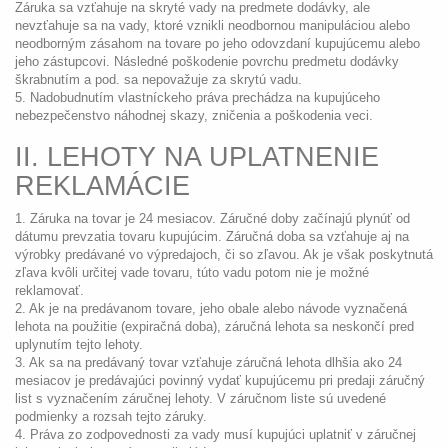
Záruka sa vzťahuje na skryté vady na predmete dodávky, ale
nevzťahuje sa na vady, ktoré vznikli neodbornou manipuláciou alebo
neodborným zásahom na tovare po jeho odovzdaní kupujúcemu alebo
jeho zástupcovi. Následné poškodenie povrchu predmetu dodávky
škrabnutím a pod. sa nepovažuje za skrytú vadu.
5. Nadobudnutím vlastníckeho práva prechádza na kupujúceho
nebezpečenstvo náhodnej skazy, zničenia a poškodenia veci.
II. LEHOTY NA UPLATNENIE
REKLAMÁCIE
1. Záruka na tovar je 24 mesiacov. Záručné doby začínajú plynúť od
dátumu prevzatia tovaru kupujúcim. Záručná doba sa vzťahuje aj na
výrobky predávané vo výpredajoch, či so zľavou. Ak je však poskytnutá
zľava kvôli určitej vade tovaru, túto vadu potom nie je možné
reklamovať.
2. Ak je na predávanom tovare, jeho obale alebo návode vyznačená
lehota na použitie (expiračná doba), záručná lehota sa neskončí pred
uplynutím tejto lehoty.
3. Ak sa na predávaný tovar vzťahuje záručná lehota dlhšia ako 24
mesiacov je predávajúci povinný vydať kupujúcemu pri predaji záručný
list s vyznačením záručnej lehoty. V záručnom liste sú uvedené
podmienky a rozsah tejto záruky.
4. Práva zo zodpovednosti za vady musí kupujúci uplatniť v záručnej