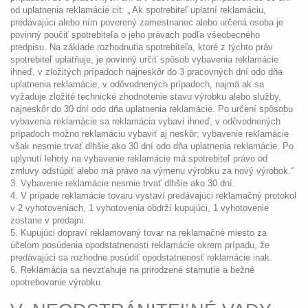
od uplatnenia reklamácie cit: „ Ak spotrebiteľ uplatní reklamáciu,
predávajúci alebo ním poverený zamestnanec alebo určená osoba je
povinný poučiť spotrebiteľa o jeho právach podľa všeobecného
predpisu. Na základe rozhodnutia spotrebiteľa, ktoré z týchto práv
spotrebiteľ uplatňuje, je povinný určiť spôsob vybavenia reklamácie
ihneď, v zložitých prípadoch najneskôr do 3 pracovných dní odo dňa
uplatnenia reklamácie, v odôvodnených prípadoch, najmä ak sa
vyžaduje zložité technické zhodnotenie stavu výrobku alebo služby,
najneskôr do 30 dní odo dňa uplatnenia reklamácie. Po určení spôsobu
vybavenia reklamácie sa reklamácia vybaví ihneď, v odôvodnených
prípadoch možno reklamáciu vybaviť aj neskôr; vybavenie reklamácie
však nesmie trvať dlhšie ako 30 dní odo dňa uplatnenia reklamácie. Po
uplynutí lehoty na vybavenie reklamácie má spotrebiteľ právo od
zmluvy odstúpiť alebo má právo na výmenu výrobku za nový výrobok.“
3. Vybavenie reklamácie nesmie trvať dlhšie ako 30 dní.
4. V prípade reklamácie tovaru vystaví predávajúci reklamačný protokol
v 2 vyhotoveniach, 1 vyhotovenia obdrží kupujúci, 1 vyhotovenie
zostane v predajni.
5. Kupujúci dopraví reklamovaný tovar na reklamačné miesto za
účelom posúdenia opodstatnenosti reklamácie okrem prípadu, že
predávajúci sa rozhodne posúdiť opodstatnenosť reklamácie inak.
6. Reklamácia sa nevzťahuje na prirodzené starnutie a bežné
opotrebovanie výrobku.