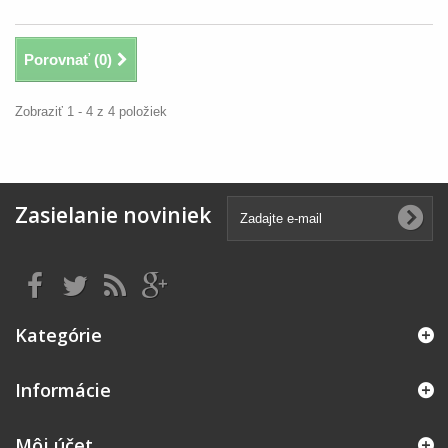
Porovnať (
0
)
Zobraziť 1 - 4 z 4 položiek
Zasielanie noviniek
Kategórie
Informácie
Môj účet